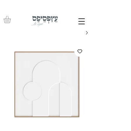
משלוחים חינם בכל רכישה מעל 350 ש"ח – עד לפתח הבית