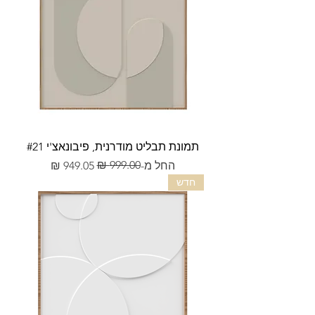
תמונת תבליט מודרנית, פיבונאצ'י #21
מחיר רגיל
מחיר מבצע
החל מ-
חדש