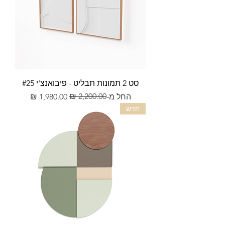
סט 2 תמונות תבליט - פיבואנצ'י #25
מחיר רגיל
מחיר מבצע
החל מ-
חדש