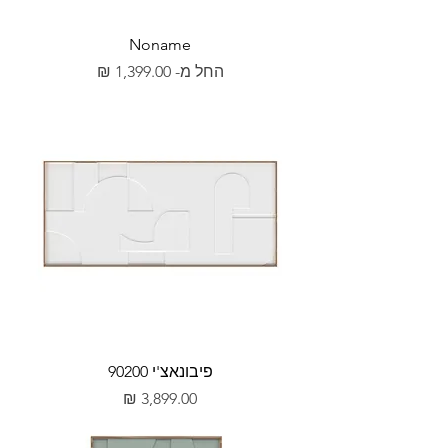
Noname
מחיר מבצע
החל מ-
פיבונאצ'י 90200
מחיר