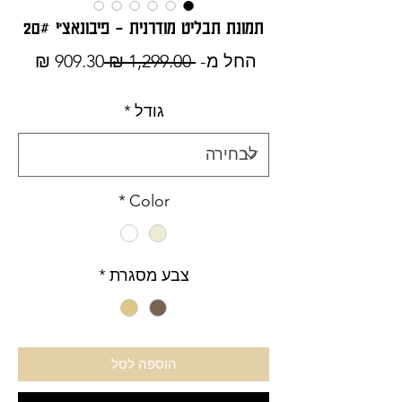
תמונת תבליט מודרנית - פיבונאצ'י 20#
מחיר
מחיר
החל מ-
 ‏1,299.00 ‏₪ 
909.30 ₪
רגיל
מבצע
גודל
*
*
Color
צבע מסגרת
*
הוספה לסל