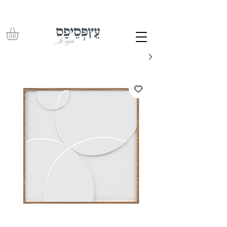
משלוחים חינם בכל רכישה מעל 350 ש"ח – עד לפתח הבית