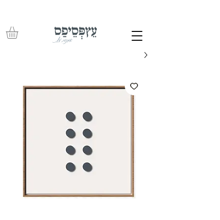
משלוחים חינם בכל רכישה מעל 350 ש"ח – עד לפתח הבית