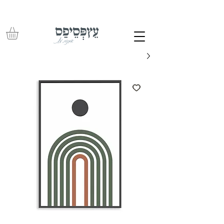
משלוחים חינם בכל רכישה מעל 350 ש"ח – עד לפתח הבית