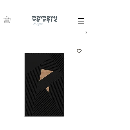
משלוחים חינם בכל רכישה מעל 350 ש"ח – עד לפתח הבית