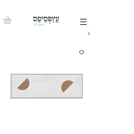
משלוחים חינם בכל רכישה מעל 350 ש"ח – עד לפתח הבית