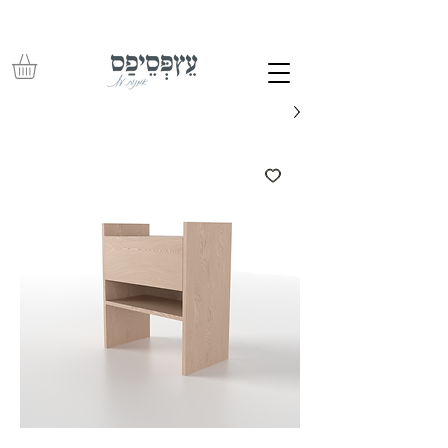
משלוחים חינם בכל רכישה מעל 350 ש"ח – עד לפתח הבית