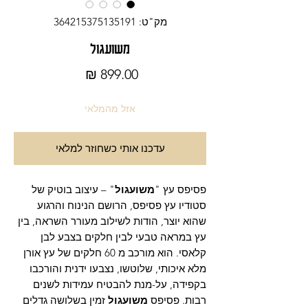
מק"ט: 364215375135191
משועגול
מחיר
אזל מהמלאי
עדכנו אותי כשחוזר למלאי
פסיפס עץ "
משועגול
" – עיצוב בוטיק של
סטודיו עץ פסיפס, הרושם הנינוח והרגוע
שהוא יוצר, הודות לשילוב מעורר השראה, בין
עץ במראה טבעי לבין חלקים בצבע לבן
קלאסי. הוא מורכב מ 60 חלקים של עץ אורן
מלא איכותי, שלוטשו, נצבעו ידנית והורכבו
בקפידה, על-מנת להבטיח עמידות לשנים
רבות. פסיפס
משועגול
זמין בשלושה גדלים